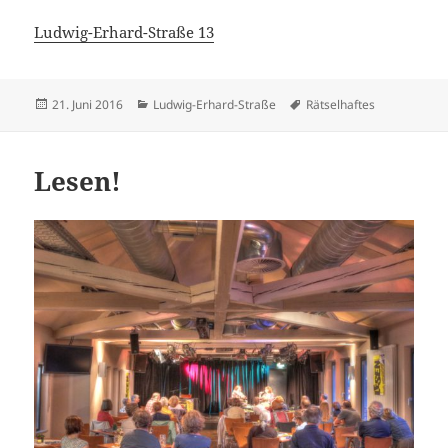
Ludwig-Erhard-Straße 13
Veröffentlicht
Kategorien
Schlagwörter
21. Juni 2016
Ludwig-Erhard-Straße
Rätselhaftes
am
Lesen!