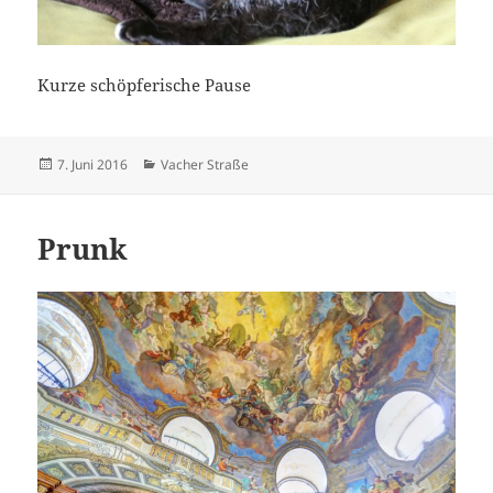
Kurze schöpferische Pause
Veröffentlicht
Kategorien
7. Juni 2016
Vacher Straße
am
Prunk