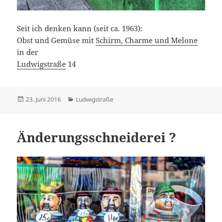
Seit ich denken kann (seit ca. 1963):
Obst und Gemüse mit
Schirm, Charme und Melone
in der
Ludwigstraße
14
Veröffentlicht
Kategorien
23. Juni 2016
Ludwigstraße
am
Änderungsschneiderei ?