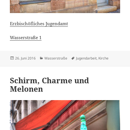
Erzbischöfliches Jugendamt
Wasserstraße 1
Veröffentlicht
Kategorien
Schlagwörter
26. Juni 2016
Wasserstraße
Jugendarbeit
,
Kirche
am
Schirm, Charme und
Melonen