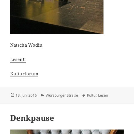
Natscha Wodin
Lesen!!
Kulturforum
Veröffentlicht
Kategorien
Schlagwörter
13. Juni 2016
Würzburger Straße
Kultur
,
Lesen
am
Denkpause