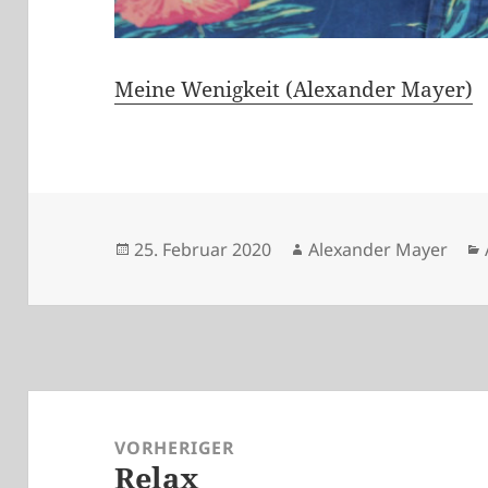
Meine Wenigkeit (Alexander Mayer)
Veröffentlicht
Autor
25. Februar 2020
Alexander Mayer
am
Beitragsnavigation
VORHERIGER
Relax
Vorheriger