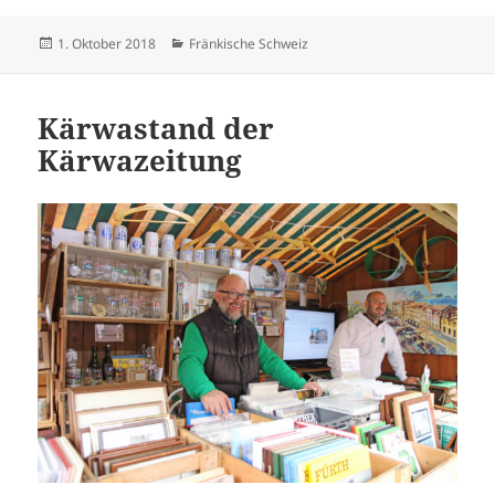
Veröffentlicht
Kategorien
1. Oktober 2018
Fränkische Schweiz
am
Kärwastand der
Kärwazeitung