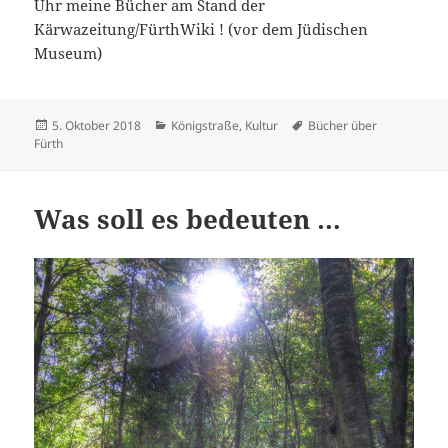
Uhr meine Bücher am Stand der
Kärwazeitung/FürthWiki ! (vor dem Jüdischen
Museum)
Veröffentlicht
Kategorien
Schlagwörter
5. Oktober 2018
Königstraße
,
Kultur
Bücher über
am
Fürth
Was soll es bedeuten …