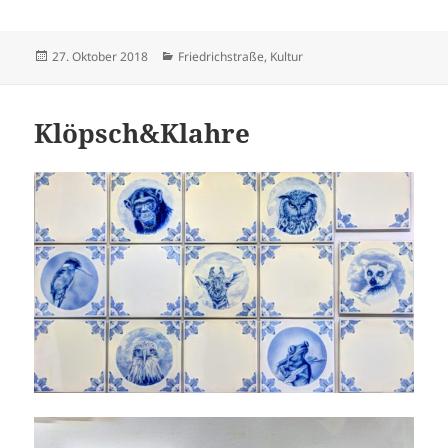
Veröffentlicht
Kategorien
27. Oktober 2018
Friedrichstraße
,
Kultur
am
Klöpsch&Klahre