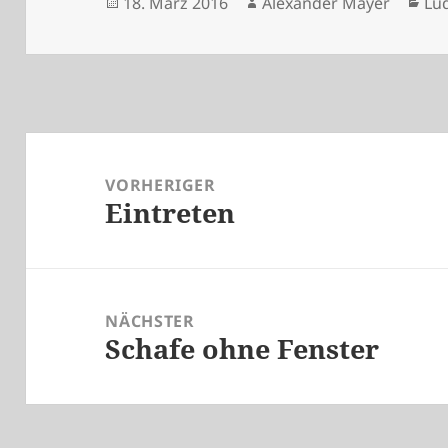
Veröffentlicht
Autor
Ka
18. März 2016
Alexander Mayer
Lu
am
Beitragsnavigation
VORHERIGER
Eintreten
Vorheriger
Beitrag:
NÄCHSTER
Schafe ohne Fenster
Nächster
Beitrag: