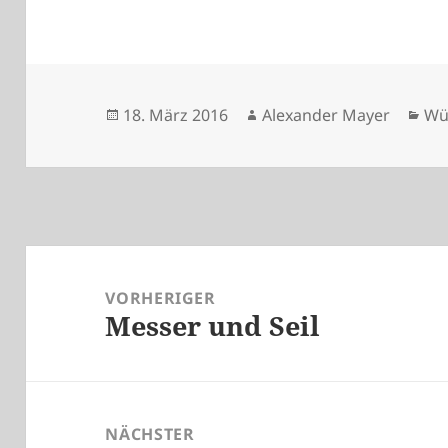
Veröffentlicht
Autor
Ka
18. März 2016
Alexander Mayer
Wü
am
Beitragsnavigation
VORHERIGER
Messer und Seil
Vorheriger
Beitrag:
NÄCHSTER