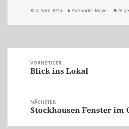
Veröffentlicht
Autor
Kate
4. April 2016
Alexander Mayer
Allg
am
Beitragsnavigation
VORHERIGER
Blick ins Lokal
Vorheriger
Beitrag:
NÄCHSTER
Stockhausen Fenster im 
Nächster
Beitrag: